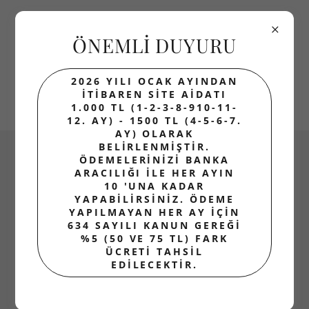
ERTUĞRULPARK
ÖNEMLİ DUYURU
EVLERİ
SİTE YÖNETİMİ
NİLÜFER/BURSA/TÜ
2026 YILI OCAK AYINDAN
İTİBAREN SİTE AİDATI
RKİYE
1.000 TL (1-2-3-8-910-11-
12. AY) - 1500 TL (4-5-6-7.
AY) OLARAK
BELİRLENMİŞTİR.
ÖDEMELERİNİZİ BANKA
BIZE ULAŞIN
ARACILIĞI İLE HER AYIN
10 'UNA KADAR
YAPABİLİRSİNİZ. ÖDEME
ERTUĞRULPARKEVLERİ SİTE
YAPILMAYAN HER AY İÇİN
634 SAYILI KANUN GEREĞİ
YÖNETİMİ
%5 (50 VE 75 TL) FARK
ÜCRETİ TAHSİL
ERTUĞRUL MAH. ELMAS(270) SK.
EDİLECEKTİR.
ERTUĞRULPARK EVLERİ SİTESİ NO:17/A
BLOK İÇ KAPI NO: 3 16235 NİLÜFER /